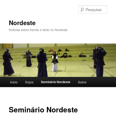
Pular
para
Pesqu
o
conteúdo
Nordeste
principal
Noticias sobre Kendo e Iaido no Nordeste
Menu
Seminário Nordeste
Início
Dojos
Sobre
principal
Seminário Nordeste