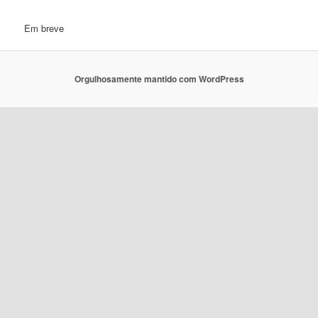
Em breve
Orgulhosamente mantido com WordPress